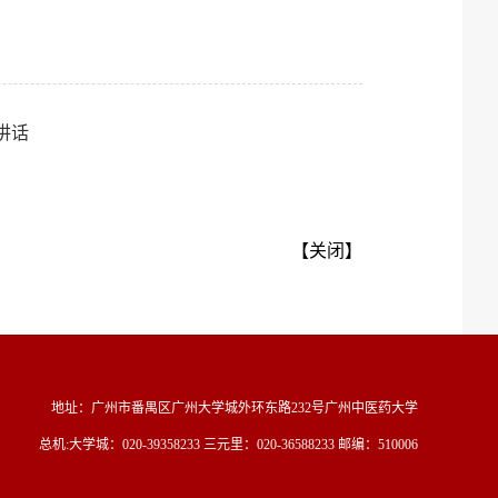
讲话
【
关闭
】
地址：广州市番禺区广州大学城外环东路232号广州中医药大学
总机:大学城：020-39358233 三元里：020-36588233 邮编：510006