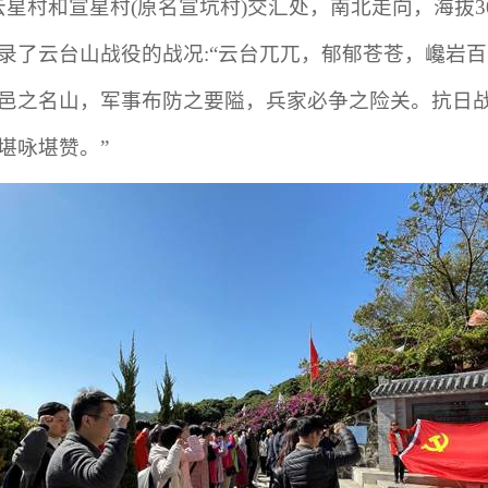
星村和宣星村(原名宣坑村)交汇处，南北走向，海拔3
录了云台山战役的战况:
“
云台兀兀，郁郁苍苍，
巉
岩百
邑之名山，军事布防之要隘，兵家必争之险关。抗日
堪咏堪赞。
”